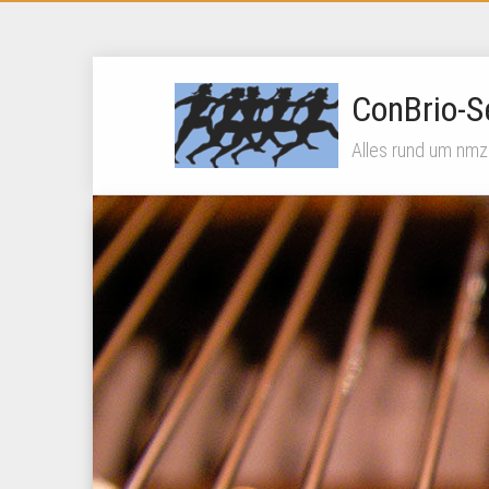
ConBrio-S
Alles rund um nmz