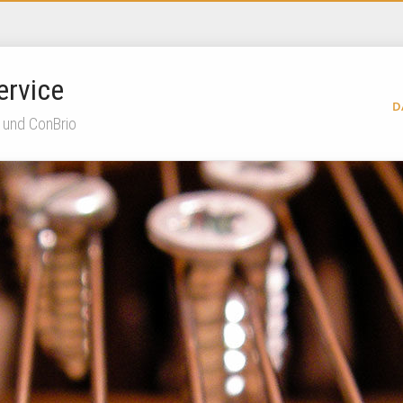
ervice
D
 und ConBrio