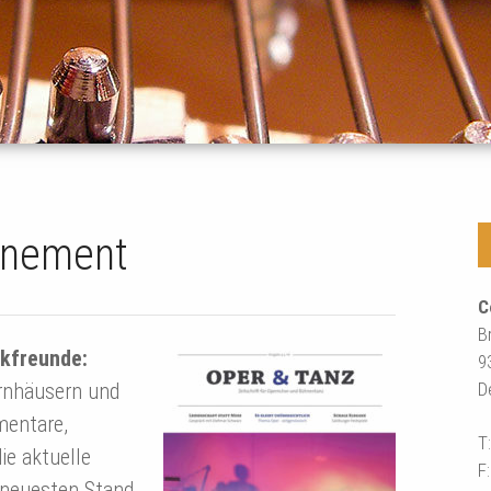
nnement
C
B
ikfreunde:
9
D
rnhäusern und
mentare,
T
ie aktuelle
F
m neuesten Stand