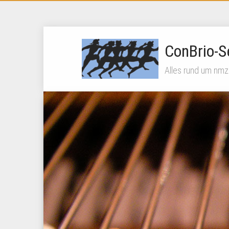
ConBrio-S
Alles rund um nmz