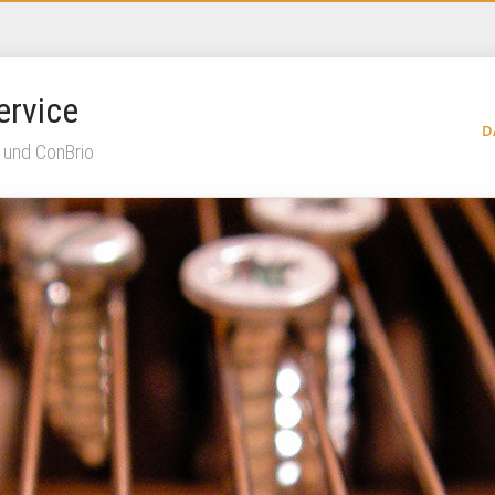
ervice
D
 und ConBrio