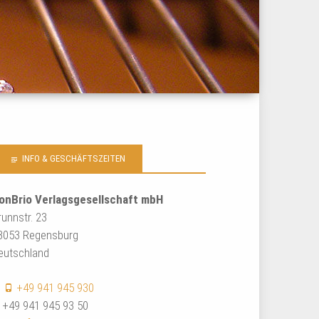
INFO & GESCHÄFTSZEITEN
onBrio Verlagsgesellschaft mbH
runnstr. 23
3053 Regensburg
eutschland
:
+49 941 945 930
: +49 941 945 93 50