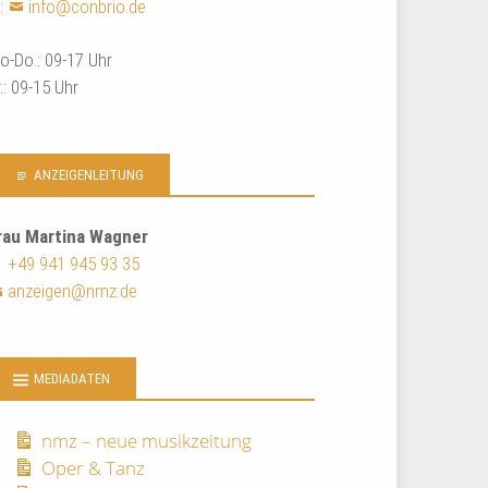
:
info@conbrio.de
o-Do.: 09-17 Uhr
r.: 09-15 Uhr
ANZEIGENLEITUNG
rau Martina Wagner
+49 941 945 93 35
anzeigen@nmz.de
MEDIADATEN
nmz – neue musikzeitung
Oper & Tanz