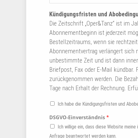
Kündigungsfristen und Abobeding
Die Zeitschrift „Oper&Tanz“ ist im J
Abonnementbeginn ist jederzeit mögl
Bestellzeitraums, wenn sie rechtzeit
Abonnementvertrag verlängert sich 
unbestimmte Zeit und ist dann inner
Briefpost, Fax oder E-Mail kündbar.
zurückgenommen werden. Die Bezahlu
Tage nach Erhalt der Rechnung. Erfü
K
Ich habe die Kündigungsfristen und Abo
ü
n
DSGVO-Einverständnis
*
d
i
Ich willige ein, dass diese Website meine
g
Anfrage beantwortet werden kann.