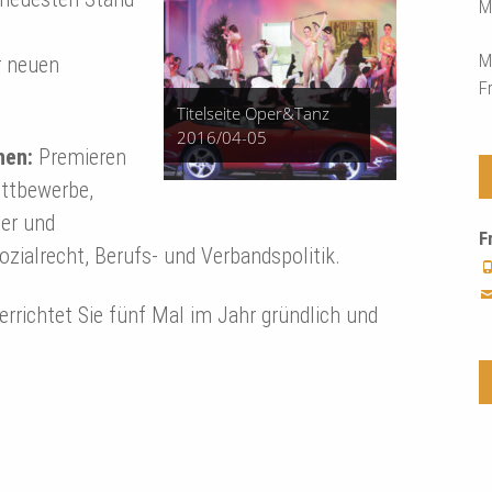
M
M
r neuen
F
Titelseite Oper&Tanz
2016/04-05
nen:
Prem
ieren
ttbewerbe,
ger und
F
zialrecht, Berufs- und Verbandspolitik.
errichtet
Sie fünf Mal im Jahr gründlich und