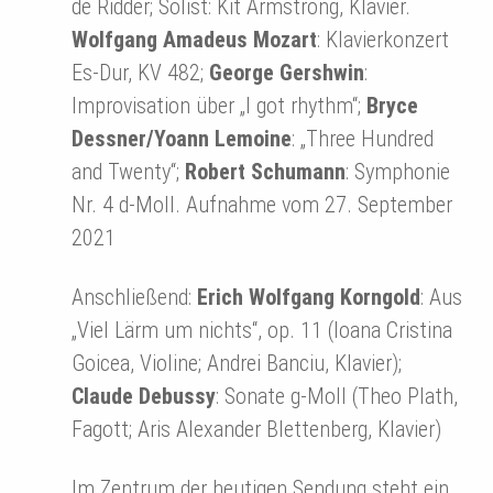
de Ridder; Solist: Kit Armstrong, Klavier.
Wolfgang Amadeus Mozart
: Klavierkonzert
Es-Dur, KV 482;
George Gershwin
:
Improvisation über „I got rhythm“;
Bryce
Dessner/Yoann Lemoine
: „Three Hundred
and Twenty“;
Robert Schumann
: Symphonie
Nr. 4 d-Moll. Aufnahme vom 27. September
2021
Anschließend:
Erich Wolfgang Korngold
: Aus
„Viel Lärm um nichts“, op. 11 (Ioana Cristina
Goicea, Violine; Andrei Banciu, Klavier);
Claude Debussy
: Sonate g-Moll (Theo Plath,
Fagott; Aris Alexander Blettenberg, Klavier)
Im Zentrum der heutigen Sendung steht ein