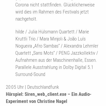
Corona nicht stattfinden. Glücklicherweise
wird dies im Rahmen des Festivals jetzt
nachgeholt.
hilde / Julia Hülsmann Quartett / Marie
Kruttli Trio / Mara Minjoli & João Luís
Nogueira „Afro Sambas“ / Alexandra Lehmler
Quartett „Sans Mots“ / PENG Jazzkollektiv /
Aufnahmen aus der Maschinenhalle, Essen.
Parallele Ausstrahlung in Dolby Digital 5.1
Surround-Sound
X
nmz – der newsletter
20:05 Uhr | Deutschlandfunk
Hörspiel: Siren_web_client.exe – Ein Audio-
2 x in der Woche (Dienstag und
Experiment von Christine Nagel
Freitag)