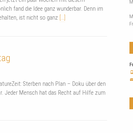
M
önlich fand die Idee ganz wunderbar. Denn im
M
halten, ist nicht so ganz
[…]
F
tag
F
eatureZeit: Sterben nach Plan – Doku über den
ler. Jeder Mensch hat das Recht auf Hilfe zum