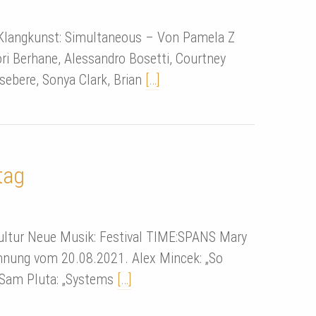
 Klangkunst: Simultaneous – Von Pamela Z
ori Berhane, Alessandro Bosetti, Courtney
ebere, Sonya Clark, Brian
[…]
tag
Kultur Neue Musik: Festival TIME:SPANS Mary
chnung vom 20.08.2021. Alex Mincek: „So
 Sam Pluta: „Systems
[…]