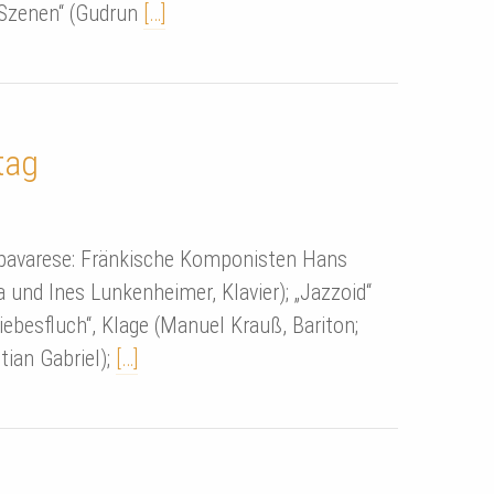
 Szenen“ (Gudrun
[…]
tag
o bavarese: Fränkische Komponisten Hans
und Ines Lunkenheimer, Klavier); „Jazzoid“
iebesfluch“, Klage (Manuel Krauß, Bariton;
tian Gabriel);
[…]