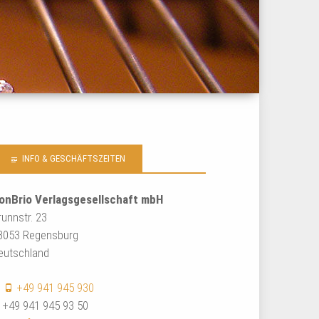
INFO & GESCHÄFTSZEITEN
onBrio Verlagsgesellschaft mbH
runnstr. 23
3053 Regensburg
eutschland
:
+49 941 945 930
: +49 941 945 93 50