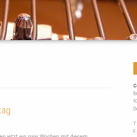
C
B
9
tag
D
T
F
ben jetzt ein paar Wochen mit diesem