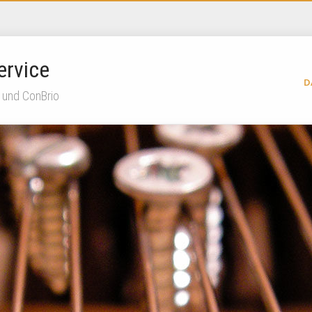
ervice
D
 und ConBrio