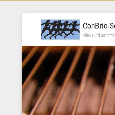
ConBrio-S
Alles rund um nmz