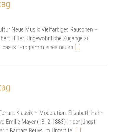
tag
ultur Neue Musik: Vielfarbiges Rauschen –
bert Hiller. Ungewöhnliche Zugänge zu
– das ist Programm eines neuen
[…]
tag
Tonart: Klassik – Moderation: Elisabeth Hahn
rd Emilie Mayer (1812-1883) in der jüngst
erin Barbara Beuys im Untertitel
[…]