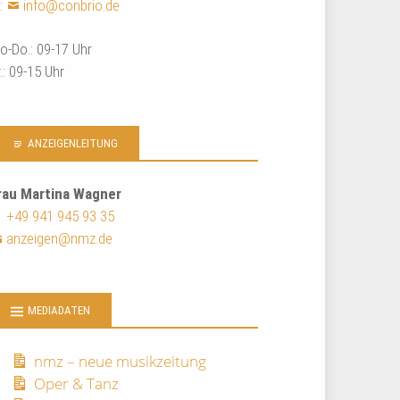
:
info@conbrio.de
o-Do.: 09-17 Uhr
r.: 09-15 Uhr
ANZEIGENLEITUNG
rau Martina Wagner
+49 941 945 93 35
anzeigen@nmz.de
MEDIADATEN
nmz – neue musikzeitung
Oper & Tanz